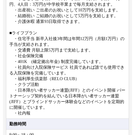
円、4人目：3万円が中学校卒業まで毎月支給されます。
・出産祝い ご出産のお祝いとして10万円を支給します。
・結婚祝い ご結婚のお祝いとして5万円を支給します。
・介護休暇 通算93日取得できます。
■ライフプラン
・住宅手当 新卒入社後3年間は年間12万円（月額1万円）の
手当が支給されます。
・交通費 月額上限5万円まで支給します。
・社会保険完備
・401K (確定拠出年金) 制度完備しています。
・社員向け入院保険サービス 社員であれば誰でも使用でき
る入院保険を完備しています。
・福利厚生倶楽部（RELO CLUB）
・クラブ活動
・日本障がい者サッカー連盟(JIFF）とのイベント開催 パー
トナーシップ契約を結んでいる日本障がい者サッカー連盟
(JIFF）とブラインドサッカー体験会などのイベントを定期的
に開催しています。
・社内報
勤務時間
9:00～18：00