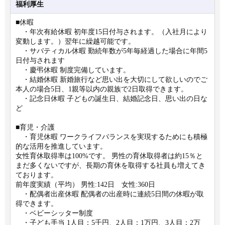
福利厚生
■休暇
・年次有給休暇 初年度15日付与されます。（入社月により
変動します。）翌年に繰越可能です。
・サバティカル休暇 勤続年数が5年毎経過した場合に年間5
日付与されます
・慶弔休暇 制度完備しています。
・結婚休暇 新婚旅行など思い出を大切にして欲しいのでご
本人の場合5日、1親等以内の親族で2日取得できます。
・記念日休暇 子どもの誕生日、結婚記念日、思い出の日な
ど
■育児・介護
・育児休暇 ワークライフバランスを実現するためにも積極
的な活用を推進しています。
女性育休取得率は100%です。 男性の育休取得者は約15％と
まだ多くないですが、長期の育休を取得する社員も増えてき
ております。
前年度実績（平均） 男性:142日 女性:360日
・配偶者出産休暇 配偶者の出産時に連続5日間の休暇が取
得できます。
・ベビーシッター制度
・子ども手当 1人目：5千円、2人目：1万円、3人目：2万