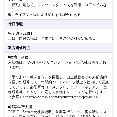
※役割に応じて、フレックスタイム制を適用（コアタイムな
し）
※クライアント先により変動する場合がある
休日休暇
完全週休2日制
土日、国民の祝日、年末年始、その他会社が定める日
教育研修制度
■教育・研修
入社後は、2か月間のオリエンテーション/新入社員研修があ
ります。
『学びあい、教え合う』を目指し、自主勉強会から外部講師
を招いた研修まで、年間約200コンテンツ以上を社内にて実施
しています。必須研修コース、プロジェクトマネジメント基
礎研修等、キャリアに応じて各種トレーニングを行います。
＜参照＞https://www.msols.com/recruit/career-step/training/
■語学学習支援
TOEIC・Versant受検費補助、営業学習ツール・英会話レッス
ンの受講補助有り（ただし、補助・受講には諸条件あり）