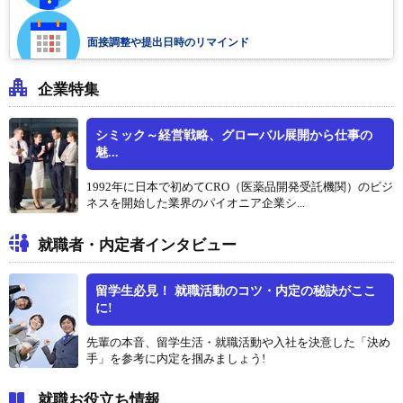
面接調整や提出日時のリマインド
企業特集
シミック～経営戦略、グローバル展開から仕事の
魅...
1992年に日本で初めてCRO（医薬品開発受託機関）のビジ
ネスを開始した業界のパイオニア企業シ...
就職者・内定者インタビュー
留学生必見！ 就職活動のコツ・内定の秘訣がここ
に!
先輩の本音、留学生活・就職活動や入社を決意した「決め
手」を参考に内定を掴みましょう!
就職お役立ち情報