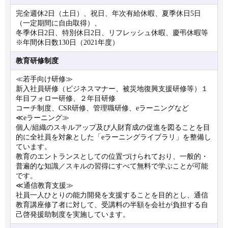
完全週休2日（土日）、祝日、年次有給休暇、夏季休日5日
（一定期間に自由取得）、
冬季休日2日、特別休日2日、リフレッシュ休暇、慶弔休暇等
※年間休日数130日（2021年度）
教育研修制度
≪若手向け研修≫
新入社員研修（ビジネスマナー、被災地復興支援研修等）１
年目フォロー研修、２年目研修
コーチ制度、CSR研修、管理職研修、eラーニングなど
≪eラーニング≫
個人/組織のスキルアップ及び人財育成の促進を図ることを目
的に全社員を対象とした「eラーニングライブラリ」を整備し
ています。
教育のエントランスとしての位置づけられており、一般的・
普遍的な知識／スキルの習得にすべて無料で学ぶことが可能
です。
≪通信教育支援≫
社員一人ひとりの能力開発を支援することを目的とし、通信
教育講座修了者に対して、受講料の半額を会社が負担する自
己啓発援助制度を実施しています。