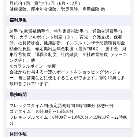
昇給/年1回、賞与/年2回（6月・12月）
健康保険、厚生年金保険、労災保険、雇用保険 他
福利厚生
諸手当(家賃補助手当、特別家賃補助手当、通勤交通費手当
等)、カラフルポイント制度（※）、育児・介護支援、保養
所、社員持株会、健康診断、インフルエンザ予防接種費用全
額会社負担、確定拠出型年金制度（選択制DC）、慶弔金、財
形貯蓄制度、退職金制度、社内融資、全社教育制度（eラーニ
ング等）、他
※カラフルポイント制度
会社から付与する一定のポイントをショッピングやレジャ
ー、自己啓発などに使用することができます。割引特典も多
数用意されています。
勤務時間
フレックスタイム制/所定労働時間 8時間00分 休憩60分
コアタイム：10時30分～15時30分
フレキシブルタイム：8時00分～10時30分／15時30分～22時00
分
休日休暇